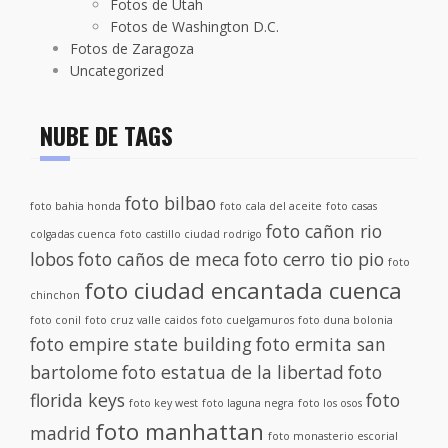
Fotos de Utah
Fotos de Washington D.C.
Fotos de Zaragoza
Uncategorized
NUBE DE TAGS
foto bilbao
foto bahia honda
foto cala del aceite
foto casas
foto cañon rio
colgadas cuenca
foto castillo ciudad rodrigo
lobos
foto caños de meca
foto cerro tio pio
foto
foto ciudad encantada cuenca
chinchon
foto conil
foto cruz valle caidos
foto cuelgamuros
foto duna bolonia
foto empire state building
foto ermita san
bartolome
foto estatua de la libertad
foto
florida keys
foto
foto key west
foto laguna negra
foto los osos
foto manhattan
madrid
foto monasterio escorial