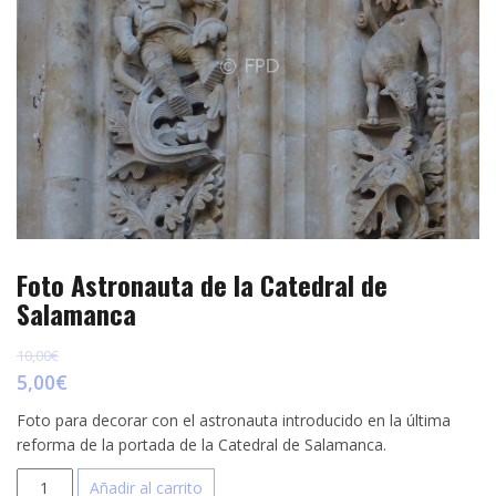
p
e
r
s
t
t
i
r
Foto Astronauta de la Catedral de
Salamanca
10,00
€
5,00
€
Foto para decorar con el astronauta introducido en la última
reforma de la portada de la Catedral de Salamanca.
Foto
Añadir al carrito