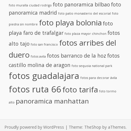
foto panoramica bilbao
foto
foto muralla ciudad rodrigo
panoramica madrid
foto patio monasterio del escorial
foto
foto playa bolonia
foto
piedra sin nombre
playa faro de trafalgar
fotos
foto plaza mayor chinchon
fotos arribes del
alto tajo
foto san francisco
duero
fotos barranco de la hoz
fotos
fotos avila
castillo molina de aragon
foto sequoia national park
fotos guadalajara
fotos para decorar ávila
fotos ruta 66
foto tarifa
foto tormo
panoramica manhattan
alto
Proudly powered by WordPress
|
Theme:
TheShop
by aThemes.