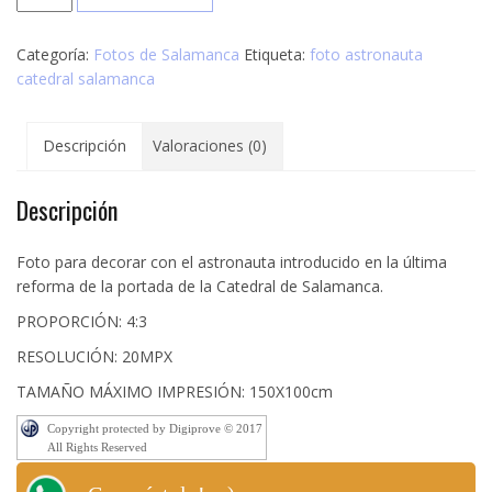
Astronauta
de
Categoría:
Fotos de Salamanca
Etiqueta:
foto astronauta
la
catedral salamanca
Catedral
de
Salamanca
Descripción
Valoraciones (0)
cantidad
Descripción
Foto para decorar con el astronauta introducido en la última
reforma de la portada de la Catedral de Salamanca.
PROPORCIÓN: 4:3
RESOLUCIÓN: 20MPX
TAMAÑO MÁXIMO IMPRESIÓN: 150X100cm
Copyright protected by Digiprove © 2017
All Rights Reserved