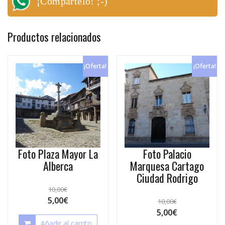
¡Compártelo! ;-)
Productos relacionados
¡Oferta!
¡Oferta!
Foto Plaza Mayor La
Foto Palacio
Alberca
Marquesa Cartago
Ciudad Rodrigo
10,00
€
5,00
€
10,00
€
5,00
€
Añadir al carrito