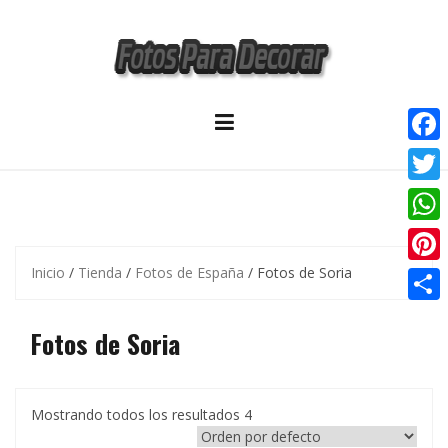
Skip
to
content
F
a
T
c
w
W
e
i
h
Inicio
/
Tienda
/
Fotos de España
/ Fotos de Soria
P
b
t
a
i
o
C
t
t
Fotos de Soria
n
o
o
e
s
t
k
m
r
A
e
p
Mostrando todos los resultados 4
p
r
a