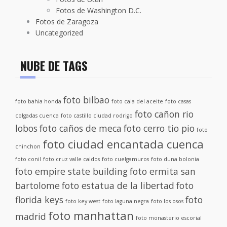
Fotos de Washington D.C.
Fotos de Zaragoza
Uncategorized
NUBE DE TAGS
foto bilbao
foto bahia honda
foto cala del aceite
foto casas
foto cañon rio
colgadas cuenca
foto castillo ciudad rodrigo
lobos
foto caños de meca
foto cerro tio pio
foto
foto ciudad encantada cuenca
chinchon
foto conil
foto cruz valle caidos
foto cuelgamuros
foto duna bolonia
foto empire state building
foto ermita san
bartolome
foto estatua de la libertad
foto
florida keys
foto
foto key west
foto laguna negra
foto los osos
foto manhattan
madrid
foto monasterio escorial