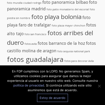
foto panoramica bilbao
foto
foto muralla ciudad rodrigo
panoramica madrid
foto patio monasterio del escorial
foto
foto playa bolonia
foto
piedra sin nombre
playa faro de trafalgar
fotos
foto plaza mayor chinchon
fotos arribes del
alto tajo
foto san francisco
duero
fotos barranco de la hoz
fotos
fotos avila
castillo molina de aragon
foto sequoia national park
fotos guadalajara
fotos para decorar ávila
fotos ruta 66
foto tarifa
En FDP cumplimos con la LOPD. No generamos Spam, y
foto tormo
utilizamos cookies para asegurar que damos la mejor
panoramica manhattan
experiencia al usuario en nuestro sitio web. Consulte nuestra
alto
política de privacidad
. Si continúa utilizando este sitio
asumiremos que está de acuerdo.
Estoy de acuerdo
Proudly powered by WordPress
|
Theme:
TheShop
by aThemes.