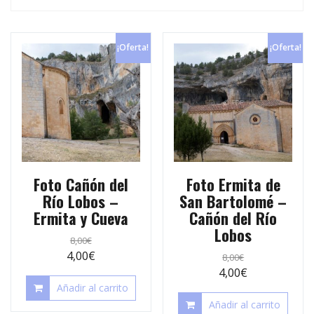
p
e
r
s
t
¡Oferta!
¡Oferta!
t
i
r
Foto Cañón del
Foto Ermita de
Río Lobos –
San Bartolomé –
Ermita y Cueva
Cañón del Río
Lobos
8,00
€
4,00
€
8,00
€
4,00
€
Añadir al carrito
Añadir al carrito