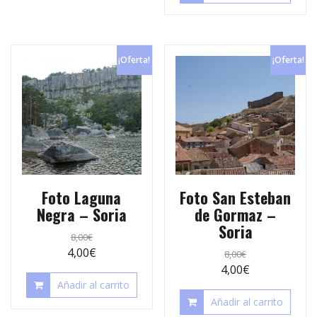
¡Oferta!
¡Oferta!
Foto Laguna
Foto San Esteban
Negra – Soria
de Gormaz –
Soria
8,00
€
4,00
€
8,00
€
4,00
€
Añadir al carrito
Añadir al carrito