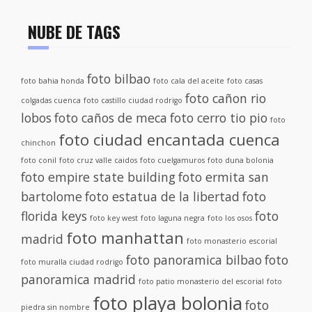
NUBE DE TAGS
foto bilbao
foto bahia honda
foto cala del aceite
foto casas
foto cañon rio
colgadas cuenca
foto castillo ciudad rodrigo
lobos
foto caños de meca
foto cerro tio pio
foto
foto ciudad encantada cuenca
chinchon
foto conil
foto cruz valle caidos
foto cuelgamuros
foto duna bolonia
foto empire state building
foto ermita san
bartolome
foto estatua de la libertad
foto
florida keys
foto
foto key west
foto laguna negra
foto los osos
foto manhattan
madrid
foto monasterio escorial
foto panoramica bilbao
foto
foto muralla ciudad rodrigo
panoramica madrid
foto patio monasterio del escorial
foto
foto playa bolonia
foto
piedra sin nombre