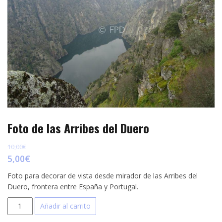
p
e
r
s
t
t
i
r
Foto de las Arribes del Duero
10,00
€
5,00
€
Foto para decorar de vista desde mirador de las Arribes del
Duero, frontera entre España y Portugal.
Foto
Añadir al carrito
de