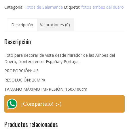
las
Categoría:
Fotos de Salamanca
Etiqueta:
fotos arribes del duero
Arribes
del
Duero
Descripción
Valoraciones (0)
cantidad
Descripción
Foto para decorar de vista desde mirador de las Arribes del
Duero, frontera entre España y Portugal.
PROPORCIÓN: 4:3
RESOLUCIÓN: 20MPX
TAMAÑO MÁXIMO IMPRESIÓN: 150X100cm
¡Compártelo! ;-)
Productos relacionados