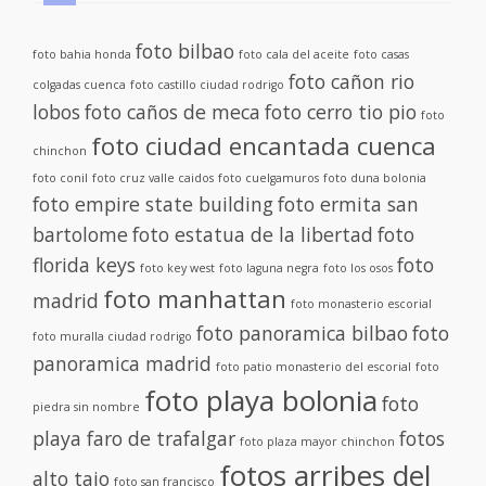
foto bilbao
foto bahia honda
foto cala del aceite
foto casas
foto cañon rio
colgadas cuenca
foto castillo ciudad rodrigo
lobos
foto caños de meca
foto cerro tio pio
foto
foto ciudad encantada cuenca
chinchon
foto conil
foto cruz valle caidos
foto cuelgamuros
foto duna bolonia
foto empire state building
foto ermita san
bartolome
foto estatua de la libertad
foto
florida keys
foto
foto key west
foto laguna negra
foto los osos
foto manhattan
madrid
foto monasterio escorial
foto panoramica bilbao
foto
foto muralla ciudad rodrigo
panoramica madrid
foto patio monasterio del escorial
foto
foto playa bolonia
foto
piedra sin nombre
playa faro de trafalgar
fotos
foto plaza mayor chinchon
fotos arribes del
alto tajo
foto san francisco