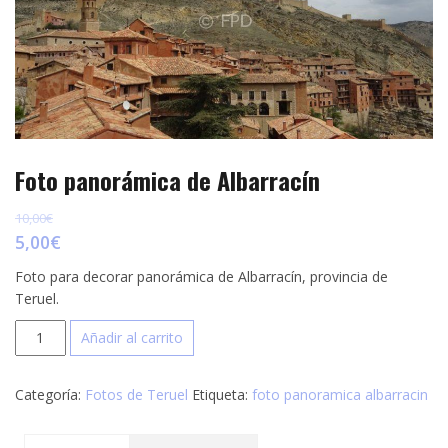
p
e
r
s
t
t
i
r
Foto panorámica de Albarracín
10,00
€
5,00
€
Foto para decorar panorámica de Albarracín, provincia de
Teruel.
Foto
Añadir al carrito
panorámica
de
Categoría:
Fotos de Teruel
Etiqueta:
foto panoramica albarracin
Albarracín
cantidad