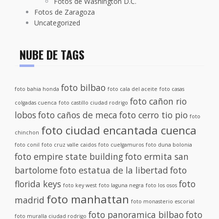
Fotos de Washington D.C.
Fotos de Zaragoza
Uncategorized
NUBE DE TAGS
foto bilbao
foto bahia honda
foto cala del aceite
foto casas
foto cañon rio
colgadas cuenca
foto castillo ciudad rodrigo
lobos
foto caños de meca
foto cerro tio pio
foto
foto ciudad encantada cuenca
chinchon
foto conil
foto cruz valle caidos
foto cuelgamuros
foto duna bolonia
foto empire state building
foto ermita san
bartolome
foto estatua de la libertad
foto
florida keys
foto
foto key west
foto laguna negra
foto los osos
foto manhattan
madrid
foto monasterio escorial
foto panoramica bilbao
foto
foto muralla ciudad rodrigo