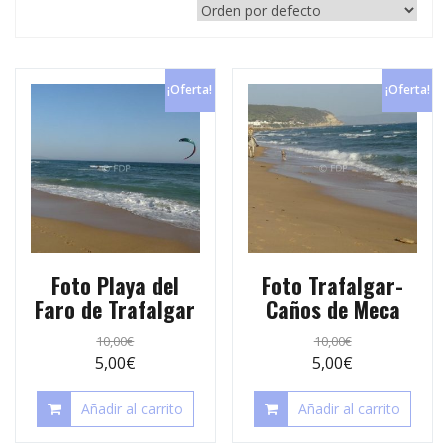
p
e
r
s
t
t
¡Oferta!
¡Oferta!
i
r
Foto Playa del
Foto Trafalgar-
Faro de Trafalgar
Caños de Meca
10,00
€
10,00
€
5,00
€
5,00
€
Añadir al carrito
Añadir al carrito