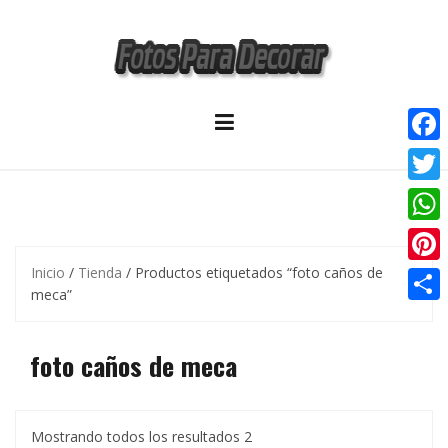
Skip
to
content
F
a
T
c
w
W
e
i
h
Inicio
/
Tienda
/ Productos etiquetados “foto caños de
P
b
t
meca”
a
i
o
C
t
t
n
o
o
foto caños de meca
e
s
t
k
m
r
A
e
p
p
r
Mostrando todos los resultados 2
a