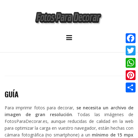
Skip
to
content
F
a
T
c
w
W
e
i
h
P
b
t
GUÍA
a
i
o
C
t
t
n
o
o
Para imprimir fotos para decorar,
se necesita un archivo de
e
s
imagen de gran resolución
. Todas las imágenes de
t
k
m
r
FotosParaDecorar.es, aunque reducidas de calidad en la web
A
e
p
para optimizar la carga en vuestro navegador, están hechas con
p
r
cámara fotográfica (no smartphone) a un
mínimo de 15 mpx
a