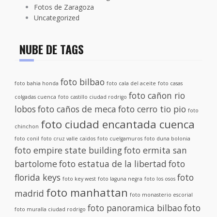
Fotos de Zaragoza
Uncategorized
NUBE DE TAGS
foto bilbao
foto bahia honda
foto cala del aceite
foto casas
foto cañon rio
colgadas cuenca
foto castillo ciudad rodrigo
lobos
foto caños de meca
foto cerro tio pio
foto
foto ciudad encantada cuenca
chinchon
foto conil
foto cruz valle caidos
foto cuelgamuros
foto duna bolonia
foto empire state building
foto ermita san
bartolome
foto estatua de la libertad
foto
florida keys
foto
foto key west
foto laguna negra
foto los osos
foto manhattan
madrid
foto monasterio escorial
foto panoramica bilbao
foto
foto muralla ciudad rodrigo