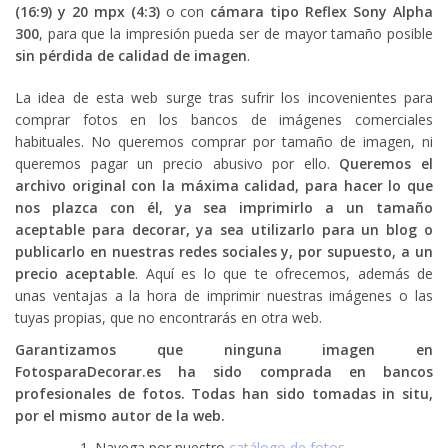
(16:9) y 20 mpx (4:3)
o con
cámara tipo Reflex Sony Alpha
p
e
r
300
, para que la impresión pueda ser de mayor tamaño posible
s
sin pérdida de calidad de imagen
.
t
t
i
La idea de esta web surge tras sufrir los incovenientes para
comprar fotos en los bancos de imágenes comerciales
r
habituales. No queremos comprar por tamaño de imagen, ni
queremos pagar un precio abusivo por ello.
Queremos el
archivo original con la máxima calidad, para hacer lo que
nos plazca con él, ya sea imprimirlo a un tamaño
aceptable para decorar, ya sea utilizarlo para un blog o
publicarlo en nuestras redes sociales y, por supuesto, a un
precio aceptable
. Aquí es lo que te ofrecemos, además de
unas ventajas a la hora de imprimir nuestras imágenes o las
tuyas propias, que no encontrarás en otra web.
Garantizamos que ninguna imagen en
FotosparaDecorar.es ha sido comprada en bancos
profesionales de fotos. Todas han sido tomadas in situ,
por el mismo autor de la web.
Navega por nuestro
catálogo de fotos
.