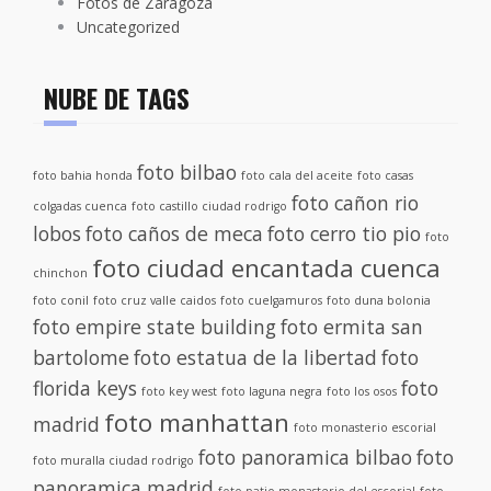
Fotos de Zaragoza
Uncategorized
NUBE DE TAGS
foto bilbao
foto bahia honda
foto cala del aceite
foto casas
foto cañon rio
colgadas cuenca
foto castillo ciudad rodrigo
lobos
foto caños de meca
foto cerro tio pio
foto
foto ciudad encantada cuenca
chinchon
foto conil
foto cruz valle caidos
foto cuelgamuros
foto duna bolonia
foto empire state building
foto ermita san
bartolome
foto estatua de la libertad
foto
florida keys
foto
foto key west
foto laguna negra
foto los osos
foto manhattan
madrid
foto monasterio escorial
foto panoramica bilbao
foto
foto muralla ciudad rodrigo
panoramica madrid
foto patio monasterio del escorial
foto