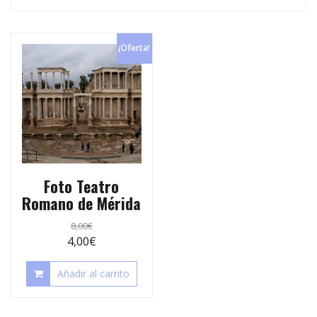
p
e
r
s
t
¡Oferta!
t
i
r
Foto Teatro
Romano de Mérida
8,00
€
4,00
€
Añadir al carrito