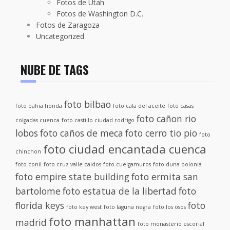
Fotos de Utah
Fotos de Washington D.C.
Fotos de Zaragoza
Uncategorized
NUBE DE TAGS
foto bilbao
foto bahia honda
foto cala del aceite
foto casas
foto cañon rio
colgadas cuenca
foto castillo ciudad rodrigo
lobos
foto caños de meca
foto cerro tio pio
foto
foto ciudad encantada cuenca
chinchon
foto conil
foto cruz valle caidos
foto cuelgamuros
foto duna bolonia
foto empire state building
foto ermita san
bartolome
foto estatua de la libertad
foto
florida keys
foto
foto key west
foto laguna negra
foto los osos
foto manhattan
madrid
foto monasterio escorial