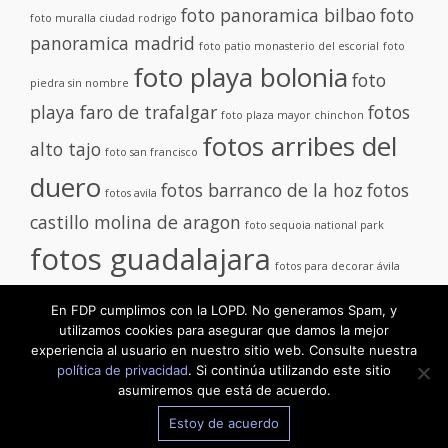
foto panoramica bilbao
foto
foto muralla ciudad rodrigo
panoramica madrid
foto patio monasterio del escorial
foto
foto playa bolonia
foto
piedra sin nombre
playa faro de trafalgar
fotos
foto plaza mayor chinchon
fotos arribes del
alto tajo
foto san francisco
duero
fotos barranco de la hoz
fotos
fotos avila
castillo molina de aragon
foto sequoia national park
fotos guadalajara
fotos para decorar ávila
fotos ruta 66
foto tarifa
En FDP cumplimos con la LOPD. No generamos Spam, y
foto tormo
utilizamos cookies para asegurar que damos la mejor
panoramica manhattan
experiencia al usuario en nuestro sitio web. Consulte nuestra
alto
política de privacidad
. Si continúa utilizando este sitio
asumiremos que está de acuerdo.
Estoy de acuerdo
Proudly powered by WordPress
|
Theme:
TheShop
by aThemes.