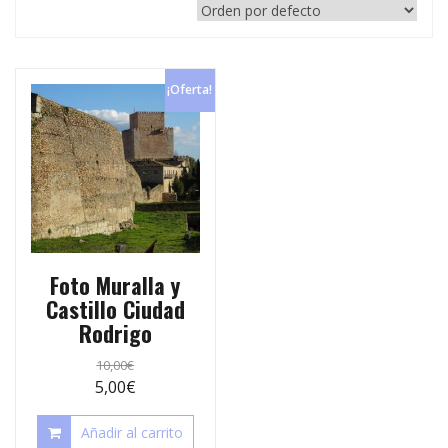
p
e
r
s
t
t
¡Oferta!
i
r
Foto Muralla y
Castillo Ciudad
Rodrigo
10,00
€
5,00
€
Añadir al carrito