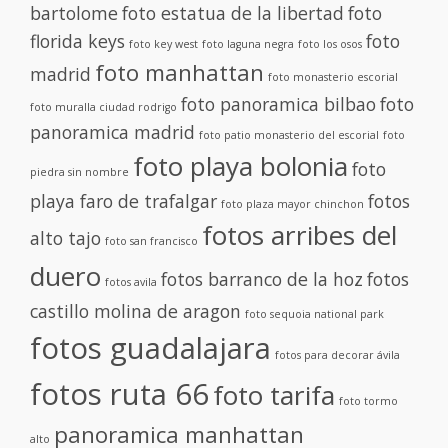
bartolome
foto estatua de la libertad
foto
florida keys
foto
foto key west
foto laguna negra
foto los osos
foto manhattan
madrid
foto monasterio escorial
foto panoramica bilbao
foto
foto muralla ciudad rodrigo
panoramica madrid
foto patio monasterio del escorial
foto
foto playa bolonia
foto
piedra sin nombre
playa faro de trafalgar
fotos
foto plaza mayor chinchon
fotos arribes del
alto tajo
foto san francisco
duero
fotos barranco de la hoz
fotos
fotos avila
castillo molina de aragon
foto sequoia national park
fotos guadalajara
fotos para decorar ávila
fotos ruta 66
foto tarifa
foto tormo
panoramica manhattan
alto