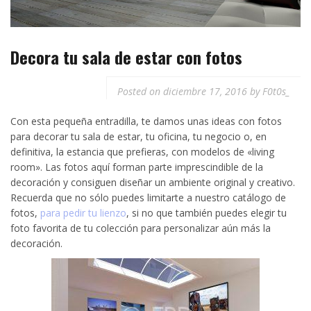
p
e
r
s
t
Decora tu sala de estar con fotos
t
i
r
Posted on
diciembre 17, 2016
by
F0t0s_
Con esta pequeña entradilla, te damos unas ideas con fotos
para decorar tu sala de estar, tu oficina, tu negocio o, en
definitiva, la estancia que prefieras, con modelos de «living
room». Las fotos aquí forman parte imprescindible de la
decoración y consiguen diseñar un ambiente original y creativo.
Recuerda que no sólo puedes limitarte a nuestro catálogo de
fotos,
para pedir tu lienzo
, si no que también puedes elegir tu
foto favorita de tu colección para personalizar aún más la
decoración.