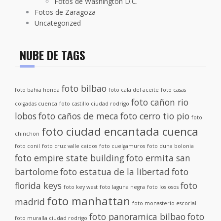
Fotos de Washington D.C.
Fotos de Zaragoza
Uncategorized
NUBE DE TAGS
foto bilbao
foto bahia honda
foto cala del aceite
foto casas
foto cañon rio
colgadas cuenca
foto castillo ciudad rodrigo
lobos
foto caños de meca
foto cerro tio pio
foto
foto ciudad encantada cuenca
chinchon
foto conil
foto cruz valle caidos
foto cuelgamuros
foto duna bolonia
foto empire state building
foto ermita san
bartolome
foto estatua de la libertad
foto
florida keys
foto
foto key west
foto laguna negra
foto los osos
foto manhattan
madrid
foto monasterio escorial
foto panoramica bilbao
foto
foto muralla ciudad rodrigo