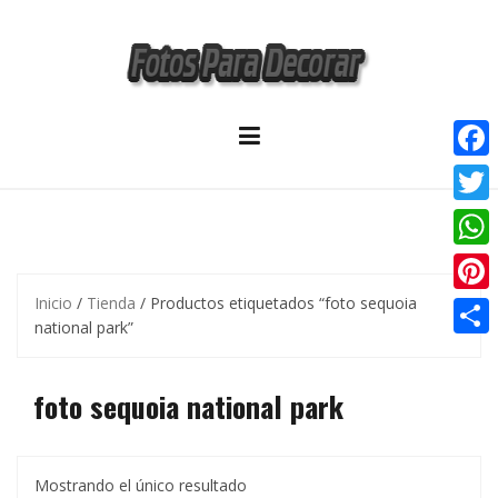
Skip
to
content
F
a
T
c
w
W
e
i
h
Inicio
/
Tienda
/ Productos etiquetados “foto sequoia
P
b
t
national park”
a
i
o
C
t
t
n
o
o
foto sequoia national park
e
s
t
k
m
r
A
e
p
p
r
Mostrando el único resultado
a