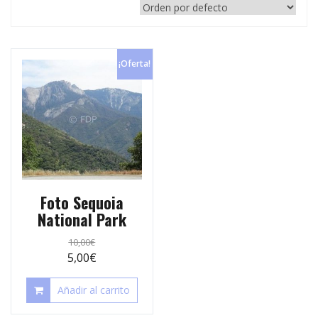
p
e
r
s
t
t
¡Oferta!
i
r
Foto Sequoia
National Park
10,00
€
5,00
€
Añadir al carrito