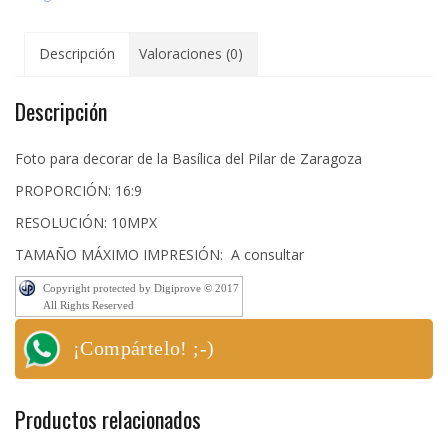
Pilar
de
Descripción
Valoraciones (0)
Zaragoza
cantidad
Descripción
Foto para decorar de la Basílica del Pilar de Zaragoza
PROPORCIÓN: 16:9
RESOLUCIÓN: 10MPX
TAMAÑO MÁXIMO IMPRESIÓN: A consultar
Copyright protected by Digiprove © 2017
All Rights Reserved
¡Compártelo! ;-)
Productos relacionados