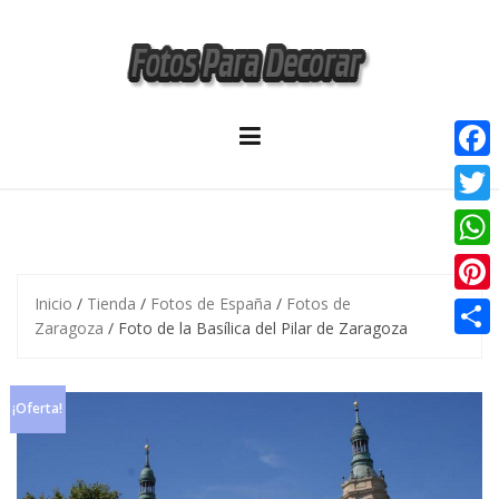
Skip
to
content
F
a
T
c
w
W
e
i
h
Inicio
/
Tienda
/
Fotos de España
/
Fotos de
P
b
t
Zaragoza
/ Foto de la Basílica del Pilar de Zaragoza
a
i
o
C
t
t
n
o
o
e
s
¡Oferta!
t
k
m
r
A
e
p
p
r
a