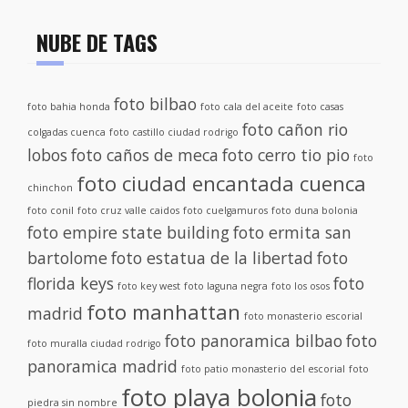
NUBE DE TAGS
foto bilbao
foto bahia honda
foto cala del aceite
foto casas
foto cañon rio
colgadas cuenca
foto castillo ciudad rodrigo
lobos
foto caños de meca
foto cerro tio pio
foto
foto ciudad encantada cuenca
chinchon
foto conil
foto cruz valle caidos
foto cuelgamuros
foto duna bolonia
foto empire state building
foto ermita san
bartolome
foto estatua de la libertad
foto
florida keys
foto
foto key west
foto laguna negra
foto los osos
foto manhattan
madrid
foto monasterio escorial
foto panoramica bilbao
foto
foto muralla ciudad rodrigo
panoramica madrid
foto patio monasterio del escorial
foto
foto playa bolonia
foto
piedra sin nombre