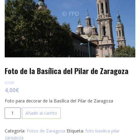
p
e
r
s
t
t
i
r
Foto de la Basílica del Pilar de Zaragoza
8,00
€
4,00
€
Foto para decorar de la Basílica del Pilar de Zaragoza
Foto
Añadir al carrito
de
la
Categoría:
Fotos de Zaragoza
Etiqueta:
foto basilica pilar
Basílica
zaragoza
del