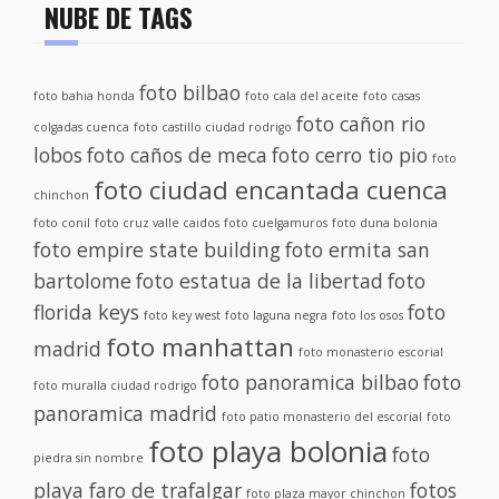
NUBE DE TAGS
foto bilbao
foto bahia honda
foto cala del aceite
foto casas
foto cañon rio
colgadas cuenca
foto castillo ciudad rodrigo
lobos
foto caños de meca
foto cerro tio pio
foto
foto ciudad encantada cuenca
chinchon
foto conil
foto cruz valle caidos
foto cuelgamuros
foto duna bolonia
foto empire state building
foto ermita san
bartolome
foto estatua de la libertad
foto
florida keys
foto
foto key west
foto laguna negra
foto los osos
foto manhattan
madrid
foto monasterio escorial
foto panoramica bilbao
foto
foto muralla ciudad rodrigo
panoramica madrid
foto patio monasterio del escorial
foto
foto playa bolonia
foto
piedra sin nombre
playa faro de trafalgar
fotos
foto plaza mayor chinchon