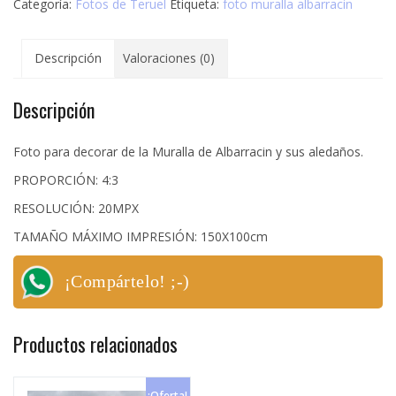
Categoría:
Fotos de Teruel
Etiqueta:
foto muralla albarracin
Albarracin
cantidad
Descripción
Valoraciones (0)
Descripción
Foto para decorar de la Muralla de Albarracin y sus aledaños.
PROPORCIÓN: 4:3
RESOLUCIÓN: 20MPX
TAMAÑO MÁXIMO IMPRESIÓN: 150X100cm
¡Compártelo! ;-)
Productos relacionados
¡Oferta!