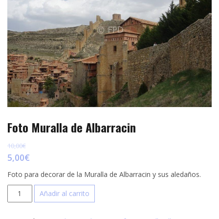
p
e
r
s
t
t
i
r
Foto Muralla de Albarracin
10,00
€
5,00
€
Foto para decorar de la Muralla de Albarracin y sus aledaños.
Foto
Añadir al carrito
Muralla
de