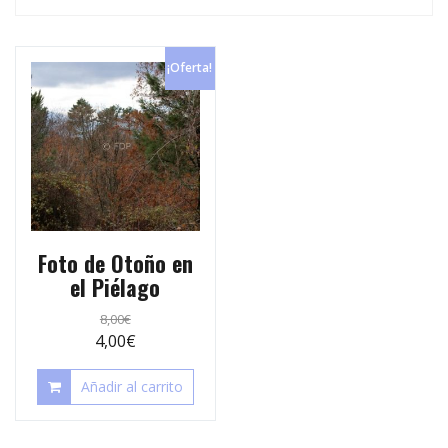
p
e
r
s
t
¡Oferta!
t
i
r
Foto de Otoño en
el Piélago
8,00
€
4,00
€
Añadir al carrito