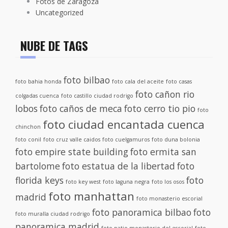
Fotos de Zaragoza
Uncategorized
NUBE DE TAGS
foto bilbao
foto bahia honda
foto cala del aceite
foto casas
foto cañon rio
colgadas cuenca
foto castillo ciudad rodrigo
lobos
foto caños de meca
foto cerro tio pio
foto
foto ciudad encantada cuenca
chinchon
foto conil
foto cruz valle caidos
foto cuelgamuros
foto duna bolonia
foto empire state building
foto ermita san
bartolome
foto estatua de la libertad
foto
florida keys
foto
foto key west
foto laguna negra
foto los osos
foto manhattan
madrid
foto monasterio escorial
foto panoramica bilbao
foto
foto muralla ciudad rodrigo
panoramica madrid
foto patio monasterio del escorial
foto