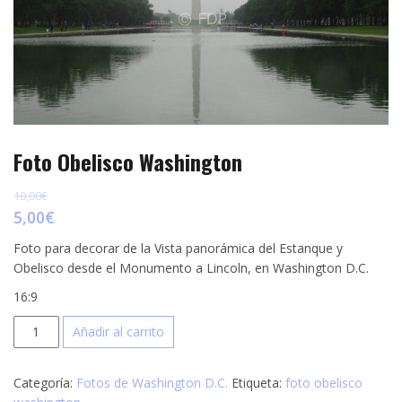
p
e
r
s
t
t
i
r
Foto Obelisco Washington
10,00
€
5,00
€
Foto para decorar de la Vista panorámica del Estanque y
Obelisco desde el Monumento a Lincoln, en Washington D.C.
16:9
Foto
Añadir al carrito
Obelisco
Washington
Categoría:
Fotos de Washington D.C.
Etiqueta:
foto obelisco
cantidad