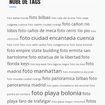
NUBE DE TAGS
foto bilbao
foto bahia honda
foto cala del aceite
foto casas
foto cañon rio
colgadas cuenca
foto castillo ciudad rodrigo
lobos
foto caños de meca
foto cerro tio pio
foto
foto ciudad encantada cuenca
chinchon
foto conil
foto cruz valle caidos
foto cuelgamuros
foto duna bolonia
foto empire state building
foto ermita san
bartolome
foto estatua de la libertad
foto
florida keys
foto
foto key west
foto laguna negra
foto los osos
foto manhattan
madrid
foto monasterio escorial
foto panoramica bilbao
foto
foto muralla ciudad rodrigo
panoramica madrid
foto patio monasterio del escorial
foto
foto playa bolonia
foto
piedra sin nombre
playa faro de trafalgar
fotos
foto plaza mayor chinchon