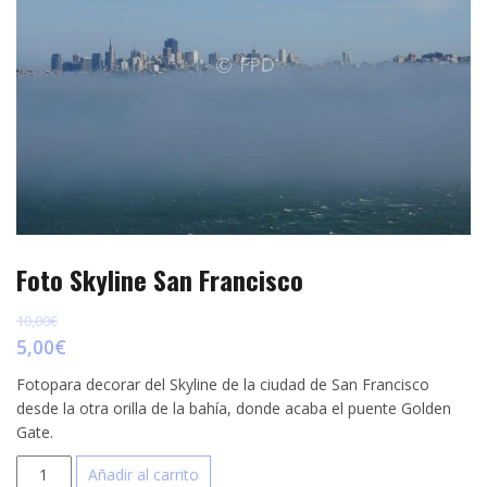
p
e
r
s
t
t
i
r
Foto Skyline San Francisco
10,00
€
5,00
€
Fotopara decorar del Skyline de la ciudad de San Francisco
desde la otra orilla de la bahía, donde acaba el puente Golden
Gate.
Foto
Añadir al carrito