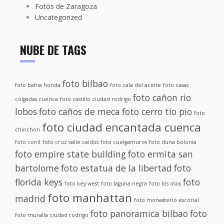
Fotos de Zaragoza
Uncategorized
NUBE DE TAGS
foto bilbao
foto bahia honda
foto cala del aceite
foto casas
foto cañon rio
colgadas cuenca
foto castillo ciudad rodrigo
lobos
foto caños de meca
foto cerro tio pio
foto
foto ciudad encantada cuenca
chinchon
foto conil
foto cruz valle caidos
foto cuelgamuros
foto duna bolonia
foto empire state building
foto ermita san
bartolome
foto estatua de la libertad
foto
florida keys
foto
foto key west
foto laguna negra
foto los osos
foto manhattan
madrid
foto monasterio escorial
foto panoramica bilbao
foto
foto muralla ciudad rodrigo