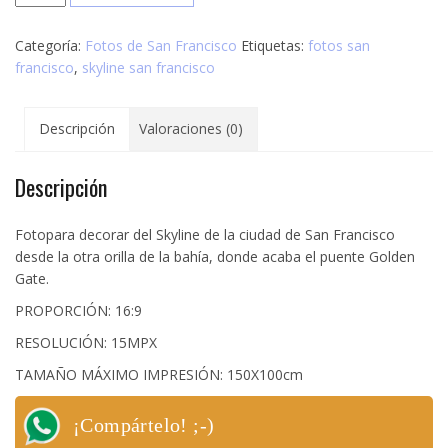
Skyline
San
Categoría:
Fotos de San Francisco
Etiquetas:
fotos san
Francisco
francisco
,
skyline san francisco
cantidad
Descripción
Valoraciones (0)
Descripción
Fotopara decorar del Skyline de la ciudad de San Francisco
desde la otra orilla de la bahía, donde acaba el puente Golden
Gate.
PROPORCIÓN: 16:9
RESOLUCIÓN: 15MPX
TAMAÑO MÁXIMO IMPRESIÓN: 150X100cm
¡Compártelo! ;-)