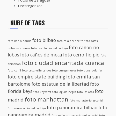
Fotos de Zaragoza
Uncategorized
NUBE DE TAGS
foto bilbao
foto bahia honda
foto cala del aceite
foto casas
foto cañon rio
colgadas cuenca
foto castillo ciudad rodrigo
lobos
foto caños de meca
foto cerro tio pio
foto
foto ciudad encantada cuenca
chinchon
foto conil
foto cruz valle caidos
foto cuelgamuros
foto duna bolonia
foto empire state building
foto ermita san
bartolome
foto estatua de la libertad
foto
florida keys
foto
foto key west
foto laguna negra
foto los osos
foto manhattan
madrid
foto monasterio escorial
foto panoramica bilbao
foto
foto muralla ciudad rodrigo
panoramica madrid
foto patio monasterio del escorial
foto