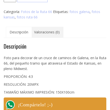
de
Galena,
Categoría:
Fotos de la Ruta 66
Etiquetas:
fotos galena
,
fotos
Kansas
kansas
,
fotos ruta 66
cantidad
Descripción
Valoraciones (0)
Descripción
Foto para decorar de un cruce de caminos de Galena, en la Ruta
66, del pequeño tramo que atraviesa el Estado de Kansas, en
pleno Midwest.
PROPORCIÓN: 4:3
RESOLUCIÓN: 20MPX
TAMAÑO MÁXIMO IMPRESIÓN: 150X100cm
¡Compártelo! ;-)