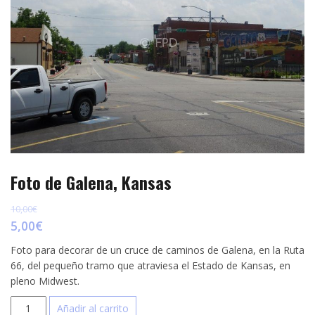
p
e
r
s
t
t
i
r
Foto de Galena, Kansas
10,00
€
5,00
€
Foto para decorar de un cruce de caminos de Galena, en la Ruta
66, del pequeño tramo que atraviesa el Estado de Kansas, en
pleno Midwest.
Foto
Añadir al carrito