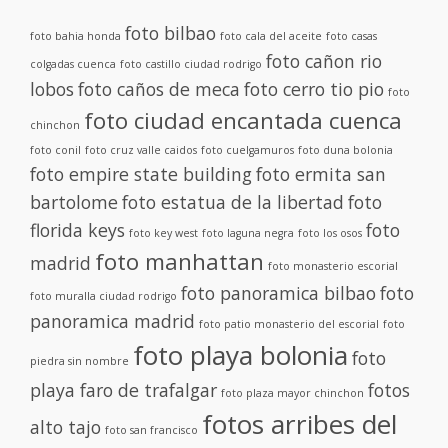
foto bilbao
foto bahia honda
foto cala del aceite
foto casas
foto cañon rio
colgadas cuenca
foto castillo ciudad rodrigo
lobos
foto caños de meca
foto cerro tio pio
foto
foto ciudad encantada cuenca
chinchon
foto conil
foto cruz valle caidos
foto cuelgamuros
foto duna bolonia
foto empire state building
foto ermita san
bartolome
foto estatua de la libertad
foto
florida keys
foto
foto key west
foto laguna negra
foto los osos
foto manhattan
madrid
foto monasterio escorial
foto panoramica bilbao
foto
foto muralla ciudad rodrigo
panoramica madrid
foto patio monasterio del escorial
foto
foto playa bolonia
foto
piedra sin nombre
playa faro de trafalgar
fotos
foto plaza mayor chinchon
fotos arribes del
alto tajo
foto san francisco