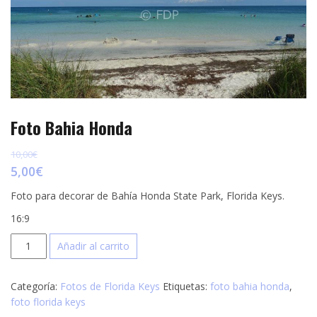
p
e
r
s
t
t
i
r
Foto Bahia Honda
10,00
€
5,00
€
Foto para decorar de Bahía Honda State Park, Florida Keys.
16:9
Foto
Añadir al carrito
Bahia
Honda
Categoría:
Fotos de Florida Keys
Etiquetas:
foto bahia honda
,
cantidad
foto florida keys