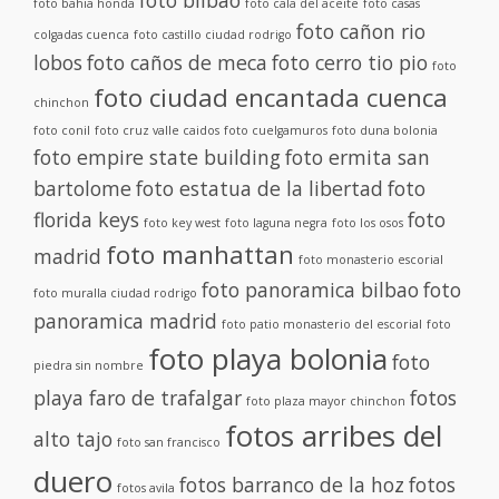
foto bilbao
foto bahia honda
foto cala del aceite
foto casas
foto cañon rio
colgadas cuenca
foto castillo ciudad rodrigo
lobos
foto caños de meca
foto cerro tio pio
foto
foto ciudad encantada cuenca
chinchon
foto conil
foto cruz valle caidos
foto cuelgamuros
foto duna bolonia
foto empire state building
foto ermita san
bartolome
foto estatua de la libertad
foto
florida keys
foto
foto key west
foto laguna negra
foto los osos
foto manhattan
madrid
foto monasterio escorial
foto panoramica bilbao
foto
foto muralla ciudad rodrigo
panoramica madrid
foto patio monasterio del escorial
foto
foto playa bolonia
foto
piedra sin nombre
playa faro de trafalgar
fotos
foto plaza mayor chinchon
fotos arribes del
alto tajo
foto san francisco
duero
fotos barranco de la hoz
fotos
fotos avila