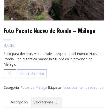
Foto Puente Nuevo de Ronda – Málaga
6,00
€
3,00
€
Foto para decorar, Vista desde la izquierda del Puento Nuevo de
Ronda, una auténtica maravilla situada en la provincia de
Málaga.
Foto
Añadir al carrito
Puente
Nuevo
Categoría:
Fotos de Málaga
Etiqueta:
fotos puente nuevo ronda
de
Ronda
-
Descripción
Valoraciones (0)
Málaga