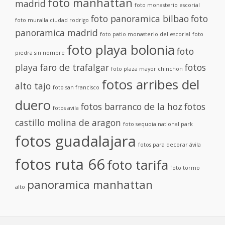
foto manhattan
madrid
foto monasterio escorial
foto panoramica bilbao
foto
foto muralla ciudad rodrigo
panoramica madrid
foto patio monasterio del escorial
foto
foto playa bolonia
foto
piedra sin nombre
playa faro de trafalgar
fotos
foto plaza mayor chinchon
fotos arribes del
alto tajo
foto san francisco
duero
fotos barranco de la hoz
fotos
fotos avila
castillo molina de aragon
foto sequoia national park
fotos guadalajara
fotos para decorar ávila
fotos ruta 66
foto tarifa
foto tormo
panoramica manhattan
alto