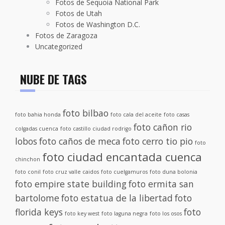
Fotos de Sequoia National Park
Fotos de Utah
Fotos de Washington D.C.
Fotos de Zaragoza
Uncategorized
NUBE DE TAGS
foto bilbao
foto bahia honda
foto cala del aceite
foto casas
foto cañon rio
colgadas cuenca
foto castillo ciudad rodrigo
lobos
foto caños de meca
foto cerro tio pio
foto
foto ciudad encantada cuenca
chinchon
foto conil
foto cruz valle caidos
foto cuelgamuros
foto duna bolonia
foto empire state building
foto ermita san
bartolome
foto estatua de la libertad
foto
florida keys
foto
foto key west
foto laguna negra
foto los osos