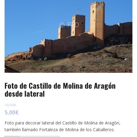
p
e
r
s
t
t
i
r
Foto de Castillo de Molina de Aragón
desde lateral
10,00
€
5,00
€
Foto para decorar lateral del Castillo de Molina de Aragón,
también llamado Fortaleza de Molina de los Caballeros.