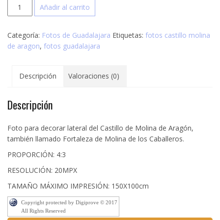
Foto
Añadir al carrito
de
Castillo
Categoría:
Fotos de Guadalajara
Etiquetas:
fotos castillo molina
de
de aragon
,
fotos guadalajara
Molina
de
Aragón
Descripción
Valoraciones (0)
desde
lateral
cantidad
Descripción
Foto para decorar lateral del Castillo de Molina de Aragón,
también llamado Fortaleza de Molina de los Caballeros.
PROPORCIÓN: 4:3
RESOLUCIÓN: 20MPX
TAMAÑO MÁXIMO IMPRESIÓN: 150X100cm
Copyright protected by Digiprove © 2017
All Rights Reserved