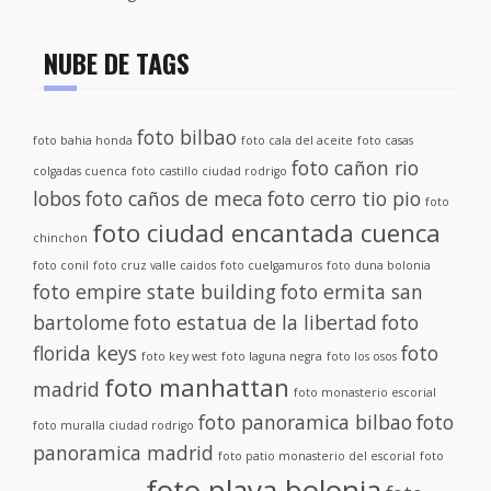
NUBE DE TAGS
foto bilbao
foto bahia honda
foto cala del aceite
foto casas
foto cañon rio
colgadas cuenca
foto castillo ciudad rodrigo
lobos
foto caños de meca
foto cerro tio pio
foto
foto ciudad encantada cuenca
chinchon
foto conil
foto cruz valle caidos
foto cuelgamuros
foto duna bolonia
foto empire state building
foto ermita san
bartolome
foto estatua de la libertad
foto
florida keys
foto
foto key west
foto laguna negra
foto los osos
foto manhattan
madrid
foto monasterio escorial
foto panoramica bilbao
foto
foto muralla ciudad rodrigo
panoramica madrid
foto patio monasterio del escorial
foto
foto playa bolonia