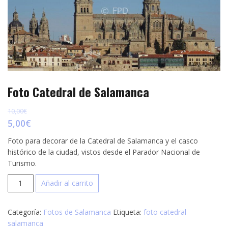
p
e
r
s
t
t
i
r
Foto Catedral de Salamanca
10,00
€
5,00
€
Foto para decorar de la Catedral de Salamanca y el casco
histórico de la ciudad, vistos desde el Parador Nacional de
Turismo.
Foto
Añadir al carrito
Catedral
de
Categoría:
Fotos de Salamanca
Etiqueta:
foto catedral
Salamanca
salamanca
cantidad