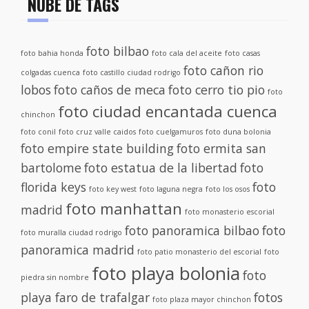
NUBE DE TAGS
foto bilbao
foto bahia honda
foto cala del aceite
foto casas
foto cañon rio
colgadas cuenca
foto castillo ciudad rodrigo
lobos
foto caños de meca
foto cerro tio pio
foto
foto ciudad encantada cuenca
chinchon
foto conil
foto cruz valle caidos
foto cuelgamuros
foto duna bolonia
foto empire state building
foto ermita san
bartolome
foto estatua de la libertad
foto
florida keys
foto
foto key west
foto laguna negra
foto los osos
foto manhattan
madrid
foto monasterio escorial
foto panoramica bilbao
foto
foto muralla ciudad rodrigo
panoramica madrid
foto patio monasterio del escorial
foto
foto playa bolonia
foto
piedra sin nombre
playa faro de trafalgar
fotos
foto plaza mayor chinchon