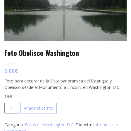
p
e
r
s
t
t
i
r
Foto Obelisco Washington
10,00
€
5,00
€
Foto para decorar de la Vista panorámica del Estanque y
Obelisco desde el Monumento a Lincoln, en Washington D.C.
16:9
Foto
Añadir al carrito
Obelisco
Washington
Categoría:
Fotos de Washington D.C.
Etiqueta:
foto obelisco
cantidad