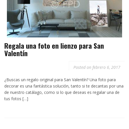
p
e
r
s
t
t
i
r
Regala una foto en lienzo para San
Valentín
Posted on
febrero 6, 2017
¿Buscas un regalo original para San Valentín? Una foto para
decorar es una fantástica solución, tanto si te decantas por una
de nuestro catálago, como si lo que deseas es regalar una de
tus fotos […]