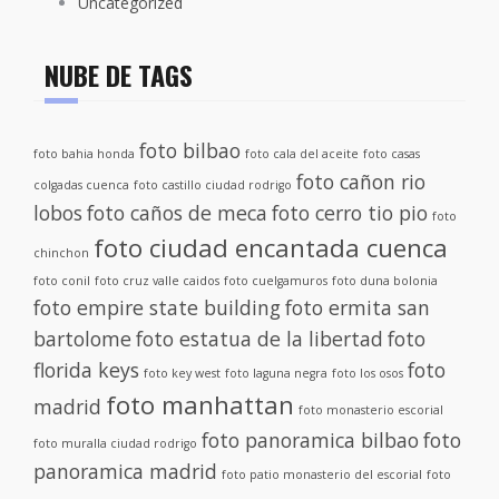
Uncategorized
NUBE DE TAGS
foto bilbao
foto bahia honda
foto cala del aceite
foto casas
foto cañon rio
colgadas cuenca
foto castillo ciudad rodrigo
lobos
foto caños de meca
foto cerro tio pio
foto
foto ciudad encantada cuenca
chinchon
foto conil
foto cruz valle caidos
foto cuelgamuros
foto duna bolonia
foto empire state building
foto ermita san
bartolome
foto estatua de la libertad
foto
florida keys
foto
foto key west
foto laguna negra
foto los osos
foto manhattan
madrid
foto monasterio escorial
foto panoramica bilbao
foto
foto muralla ciudad rodrigo
panoramica madrid
foto patio monasterio del escorial
foto