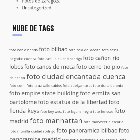
Fotos de Zaragoza
Uncategorized
NUBE DE TAGS
foto bilbao
foto bahia honda
foto cala del aceite
foto casas
foto cañon rio
colgadas cuenca
foto castillo ciudad rodrigo
lobos
foto caños de meca
foto cerro tio pio
foto
foto ciudad encantada cuenca
chinchon
foto conil
foto cruz valle caidos
foto cuelgamuros
foto duna bolonia
foto empire state building
foto ermita san
bartolome
foto estatua de la libertad
foto
florida keys
foto
foto key west
foto laguna negra
foto los osos
foto manhattan
madrid
foto monasterio escorial
foto panoramica bilbao
foto
foto muralla ciudad rodrigo
panoramica madrid
foto patio monasterio del escorial
foto