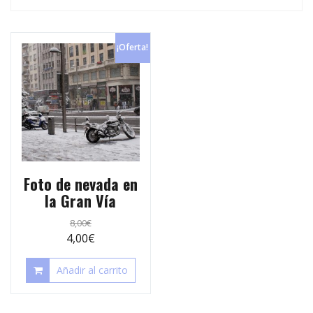
p
e
r
s
t
¡Oferta!
t
i
r
Foto de nevada en
la Gran Vía
8,00
€
4,00
€
Añadir al carrito