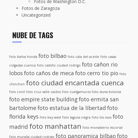
Fotos de Washington D.C.
Fotos de Zaragoza
Uncategorized
NUBE DE TAGS
foto bilbao
foto bahia honda
foto cala del aceite
foto casas
foto cañon rio
colgadas cuenca
foto castillo ciudad rodrigo
lobos
foto caños de meca
foto cerro tio pio
foto
foto ciudad encantada cuenca
chinchon
foto conil
foto cruz valle caidos
foto cuelgamuros
foto duna bolonia
foto empire state building
foto ermita san
bartolome
foto estatua de la libertad
foto
florida keys
foto
foto key west
foto laguna negra
foto los osos
foto manhattan
madrid
foto monasterio escorial
foto panoramica bilbao
foto
foto muralla ciudad rodrigo