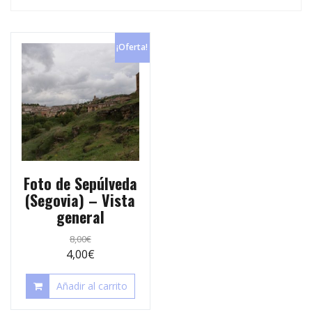
p
e
r
s
t
¡Oferta!
t
i
r
Foto de Sepúlveda
(Segovia) – Vista
general
8,00
€
4,00
€
Añadir al carrito