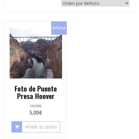
p
e
r
s
t
t
¡Oferta!
i
r
Foto de Puente
Presa Hoover
10,00
€
5,00
€
Añadir al carrito