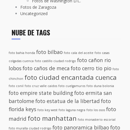
Fotos de Washington D.C.
Fotos de Zaragoza
Uncategorized
NUBE DE TAGS
foto bilbao
foto bahia honda
foto cala del aceite
foto casas
foto cañon rio
colgadas cuenca
foto castillo ciudad rodrigo
lobos
foto caños de meca
foto cerro tio pio
foto
foto ciudad encantada cuenca
chinchon
foto conil
foto cruz valle caidos
foto cuelgamuros
foto duna bolonia
foto empire state building
foto ermita san
bartolome
foto estatua de la libertad
foto
florida keys
foto
foto key west
foto laguna negra
foto los osos
foto manhattan
madrid
foto monasterio escorial
foto panoramica bilbao
foto
foto muralla ciudad rodrigo