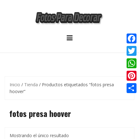
Skip
to
content
F
a
T
c
w
W
e
i
h
Inicio
/
Tienda
/ Productos etiquetados “fotos presa
P
b
t
hoover”
a
i
o
C
t
t
n
o
o
fotos presa hoover
e
s
t
k
m
r
A
e
p
p
r
Mostrando el único resultado
a