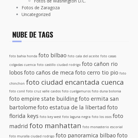
Fotos de Washington D.C.
Fotos de Zaragoza
Uncategorized
NUBE DE TAGS
foto bilbao
foto bahia honda
foto cala del aceite
foto casas
foto cañon rio
colgadas cuenca
foto castillo ciudad rodrigo
lobos
foto caños de meca
foto cerro tio pio
foto
foto ciudad encantada cuenca
chinchon
foto conil
foto cruz valle caidos
foto cuelgamuros
foto duna bolonia
foto empire state building
foto ermita san
bartolome
foto estatua de la libertad
foto
florida keys
foto
foto key west
foto laguna negra
foto los osos
foto manhattan
madrid
foto monasterio escorial
foto panoramica bilbao
foto
foto muralla ciudad rodrigo