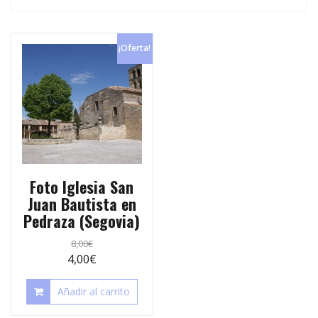
p
e
r
s
t
¡Oferta!
t
i
r
Foto Iglesia San
Juan Bautista en
Pedraza (Segovia)
8,00
€
4,00
€
Añadir al carrito