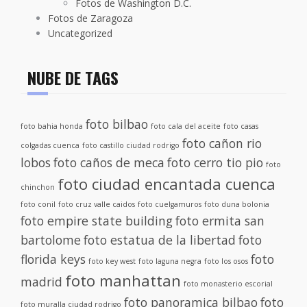
Fotos de Washington D.C.
Fotos de Zaragoza
Uncategorized
NUBE DE TAGS
foto bilbao
foto bahia honda
foto cala del aceite
foto casas
foto cañon rio
colgadas cuenca
foto castillo ciudad rodrigo
lobos
foto caños de meca
foto cerro tio pio
foto
foto ciudad encantada cuenca
chinchon
foto conil
foto cruz valle caidos
foto cuelgamuros
foto duna bolonia
foto empire state building
foto ermita san
bartolome
foto estatua de la libertad
foto
florida keys
foto
foto key west
foto laguna negra
foto los osos
foto manhattan
madrid
foto monasterio escorial
foto panoramica bilbao
foto
foto muralla ciudad rodrigo