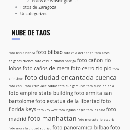
Fotos de Washington D.C.
Fotos de Zaragoza
Uncategorized
NUBE DE TAGS
foto bilbao
foto bahia honda
foto cala del aceite
foto casas
foto cañon rio
colgadas cuenca
foto castillo ciudad rodrigo
lobos
foto caños de meca
foto cerro tio pio
foto
foto ciudad encantada cuenca
chinchon
foto conil
foto cruz valle caidos
foto cuelgamuros
foto duna bolonia
foto empire state building
foto ermita san
bartolome
foto estatua de la libertad
foto
florida keys
foto
foto key west
foto laguna negra
foto los osos
foto manhattan
madrid
foto monasterio escorial
foto panoramica bilbao
foto
foto muralla ciudad rodrigo