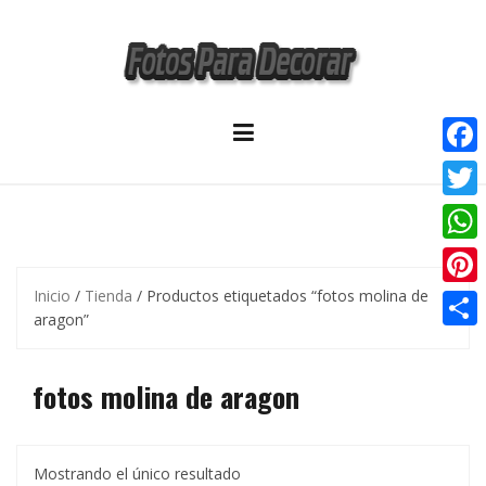
Skip
to
content
F
a
T
c
w
W
e
i
h
Inicio
/
Tienda
/ Productos etiquetados “fotos molina de
P
b
t
aragon”
a
i
o
C
t
t
n
o
o
fotos molina de aragon
e
s
t
k
m
r
A
e
p
p
r
Mostrando el único resultado
a