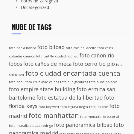
Fotos de Zaragoza
Uncategorized
NUBE DE TAGS
foto bilbao
foto bahia honda
foto cala del aceite
foto casas
foto cañon rio
colgadas cuenca
foto castillo ciudad rodrigo
lobos
foto caños de meca
foto cerro tio pio
foto
foto ciudad encantada cuenca
chinchon
foto conil
foto cruz valle caidos
foto cuelgamuros
foto duna bolonia
foto empire state building
foto ermita san
bartolome
foto estatua de la libertad
foto
florida keys
foto
foto key west
foto laguna negra
foto los osos
foto manhattan
madrid
foto monasterio escorial
foto panoramica bilbao
foto
foto muralla ciudad rodrigo
panoramica madrid
foto patio monasterio del escorial
foto