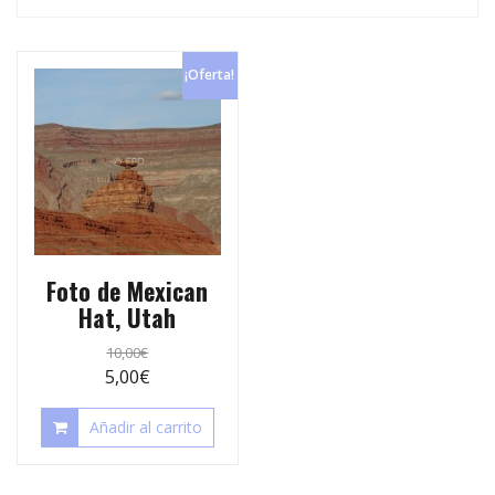
p
e
r
s
t
¡Oferta!
t
i
r
Foto de Mexican
Hat, Utah
10,00
€
5,00
€
Añadir al carrito