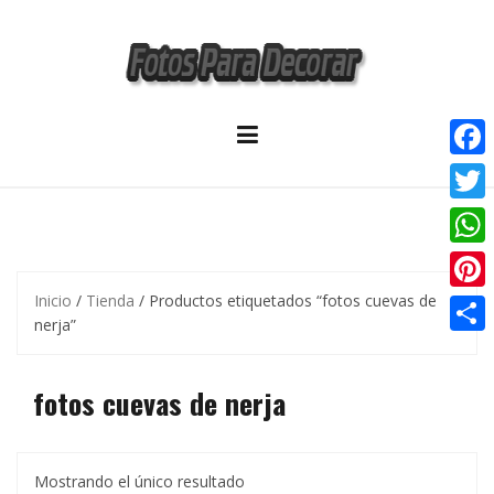
Skip
to
content
F
a
T
c
w
W
e
i
h
Inicio
/
Tienda
/ Productos etiquetados “fotos cuevas de
P
b
t
nerja”
a
i
o
C
t
t
n
o
o
fotos cuevas de nerja
e
s
t
k
m
r
A
e
p
p
r
Mostrando el único resultado
a