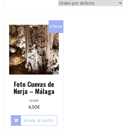
p
e
r
s
t
t
¡Oferta!
i
r
Foto Cuevas de
Nerja – Málaga
8,00
€
4,00
€
Añadir al carrito