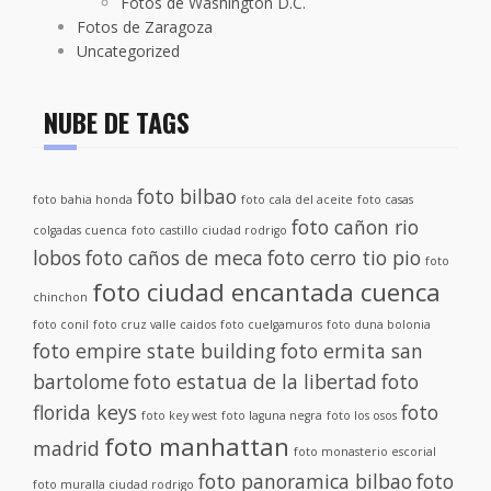
Fotos de Washington D.C.
Fotos de Zaragoza
Uncategorized
NUBE DE TAGS
foto bilbao
foto bahia honda
foto cala del aceite
foto casas
foto cañon rio
colgadas cuenca
foto castillo ciudad rodrigo
lobos
foto caños de meca
foto cerro tio pio
foto
foto ciudad encantada cuenca
chinchon
foto conil
foto cruz valle caidos
foto cuelgamuros
foto duna bolonia
foto empire state building
foto ermita san
bartolome
foto estatua de la libertad
foto
florida keys
foto
foto key west
foto laguna negra
foto los osos
foto manhattan
madrid
foto monasterio escorial
foto panoramica bilbao
foto
foto muralla ciudad rodrigo