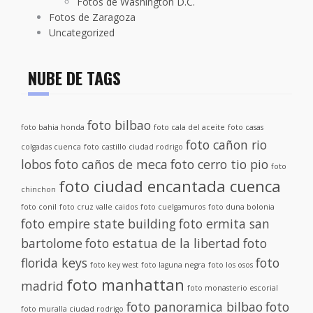
Fotos de Washington D.C.
Fotos de Zaragoza
Uncategorized
NUBE DE TAGS
foto bilbao
foto bahia honda
foto cala del aceite
foto casas
foto cañon rio
colgadas cuenca
foto castillo ciudad rodrigo
lobos
foto caños de meca
foto cerro tio pio
foto
foto ciudad encantada cuenca
chinchon
foto conil
foto cruz valle caidos
foto cuelgamuros
foto duna bolonia
foto empire state building
foto ermita san
bartolome
foto estatua de la libertad
foto
florida keys
foto
foto key west
foto laguna negra
foto los osos
foto manhattan
madrid
foto monasterio escorial
foto panoramica bilbao
foto
foto muralla ciudad rodrigo