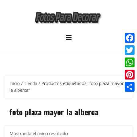
Skip
to
content
F
a
T
c
w
W
e
i
h
Inicio
/
Tienda
/ Productos etiquetados “foto plaza mayor
P
b
t
la alberca”
a
i
o
C
t
t
n
o
o
foto plaza mayor la alberca
e
s
t
k
m
r
A
e
p
p
r
Mostrando el único resultado
a