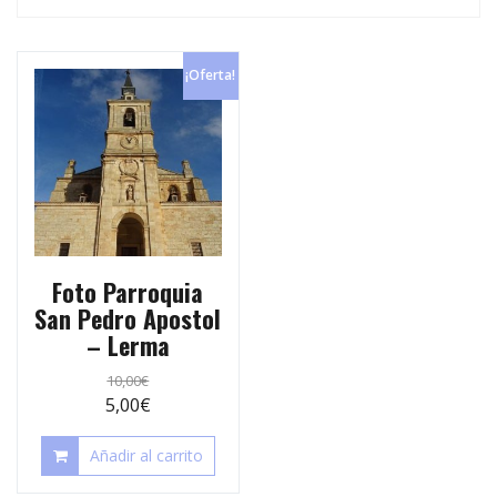
p
e
r
s
t
¡Oferta!
t
i
r
Foto Parroquia
San Pedro Apostol
– Lerma
10,00
€
5,00
€
Añadir al carrito