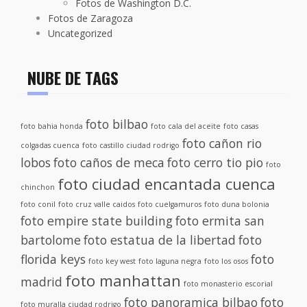
Fotos de Washington D.C.
Fotos de Zaragoza
Uncategorized
NUBE DE TAGS
foto bilbao
foto bahia honda
foto cala del aceite
foto casas
foto cañon rio
colgadas cuenca
foto castillo ciudad rodrigo
lobos
foto caños de meca
foto cerro tio pio
foto
foto ciudad encantada cuenca
chinchon
foto conil
foto cruz valle caidos
foto cuelgamuros
foto duna bolonia
foto empire state building
foto ermita san
bartolome
foto estatua de la libertad
foto
florida keys
foto
foto key west
foto laguna negra
foto los osos
foto manhattan
madrid
foto monasterio escorial
foto panoramica bilbao
foto
foto muralla ciudad rodrigo