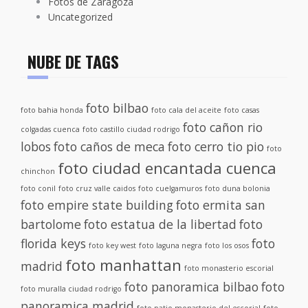
Fotos de Zaragoza
Uncategorized
NUBE DE TAGS
foto bilbao
foto bahia honda
foto cala del aceite
foto casas
foto cañon rio
colgadas cuenca
foto castillo ciudad rodrigo
lobos
foto caños de meca
foto cerro tio pio
foto
foto ciudad encantada cuenca
chinchon
foto conil
foto cruz valle caidos
foto cuelgamuros
foto duna bolonia
foto empire state building
foto ermita san
bartolome
foto estatua de la libertad
foto
florida keys
foto
foto key west
foto laguna negra
foto los osos
foto manhattan
madrid
foto monasterio escorial
foto panoramica bilbao
foto
foto muralla ciudad rodrigo
panoramica madrid
foto patio monasterio del escorial
foto