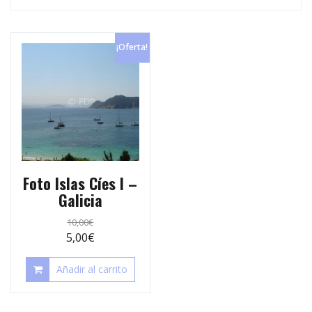
p
e
r
s
t
¡Oferta!
t
i
r
Foto Islas Cíes I –
Galicia
10,00
€
5,00
€
Añadir al carrito